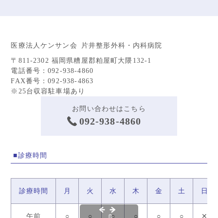
医療法人ケンサン会 片井整形外科・内科病院
〒811-2302 福岡県糟屋郡粕屋町大隈132-1
電話番号：092-938-4860
FAX番号：092-938-4863
※25台収容駐車場あり
お問い合わせはこちら
092-938-4860
■診療時間
診療時間
月
火
水
木
金
土
日
午前
○
○
○
○
○
○
✕