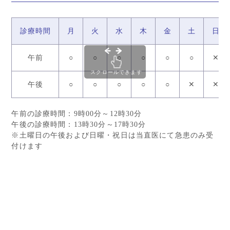
診療時間
月
火
水
木
金
土
日
午前
○
○
○
○
○
○
✕
スクロールできます
午後
○
○
○
○
○
✕
✕
午前の診療時間：9時00分～12時30分
午後の診療時間：13時30分～17時30分
※土曜日の午後および日曜・祝日は当直医にて急患のみ受
付けます